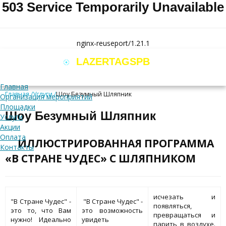
503 Service Temporarily Unavailable
nginx-reuseport/1.21.1
LAZERTAGSPB
.RU
+7 (812) 989 48 78
Главная
Главная
Услуги
Шоу Безумный Шляпник
Организация мероприятий
Площадки
Шоу Безумный Шляпник
Услуги
Акции
Оплата
ИЛЛЮСТРИРОВАННАЯ ПРОГРАММА
Контакты
«В СТРАНЕ ЧУДЕС» С ШЛЯПНИКОМ
исчезать и
"В Стране Чудес" -
"В Стране Чудес" -
появляться,
это то, что Вам
это возможность
превращаться и
нужно! Идеально
увидеть
парить в воздухе.