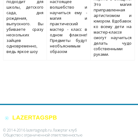
подходит для
настоящее
Это магия
школы, детского
волшебство и
приправленная
сада, дня
научиться ему -
артистизмом и
рождения,
магия и
юмором. Вдобавок
выпускного. Вы
практический
ко всему дети на
убиваете сразу
мастер - класс в
мастер-классе
нескольких
одном флаконе!
смогут научиться
зайцев
Предметы будут
делать чудо
одновременно,
необъяснимым
собственными
ведь яркое шоу
образом
руками.
LAZERTAGSPB
.RU
© 2014-2016 lazertagvspb.ru Лазертаг клуб
Общество с ограниченной ответственностью