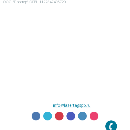
ООО "Простор" ОГРН 1127847495720.
Площадки
Сценарии
Оплата
Оружейная
Галерея
Контакты
Статьи
Вопросы
Цены
Карта сайта
+7 (812) 989 48 78
E-mail:
info@lazertagspb.ru